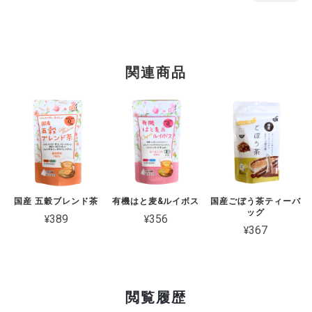
関連商品
国産 五穀ブレンド茶
有機はと麦&ルイボス
国産ごぼう茶ティーバ
ッグ
¥389
¥356
¥367
閲覧履歴