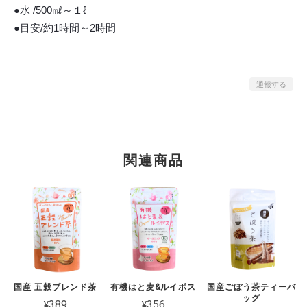
●水 /500㎖～１ℓ
●目安/約1時間～2時間
通報する
関連商品
国産 五穀ブレンド茶
有機はと麦&ルイボス
国産ごぼう茶ティーバ
ッグ
¥389
¥356