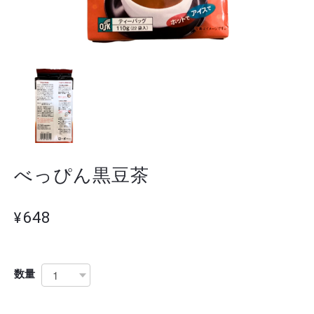
べっぴん黒豆茶
¥648
数量