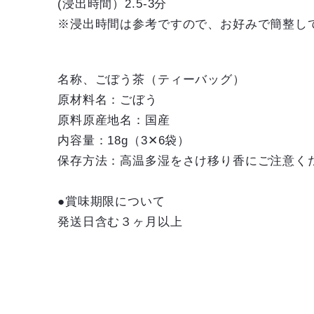
(浸出時間）2.5-3分
※浸出時間は参考ですので、お好みで簡整し
名称、ごぼう茶（ティーバッグ）
原材料名：ごぼう
原料原産地名：国産
内容量：18g（3✕6袋）
保存方法：高温多湿をさけ移り香にご注意く
●賞味期限について
発送日含む３ヶ月以上