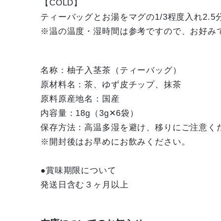
【COLD】
ティーバッグとお湯をマグの1/3程度入れ2.
※温の温度・湿時間は参考ですので、お好み
名称：柚子入茎茶（ティーバッグ）
原材料名：茶、ゆず皮チップ、抹茶
原料原産地名：国産
内容量：18g（3g✕6袋）
保存方法：高温多湿を避け、移りにご注意く
※開封後はお早めにお飲みください。
●賞味期限について
発送日含む３ヶ月以上